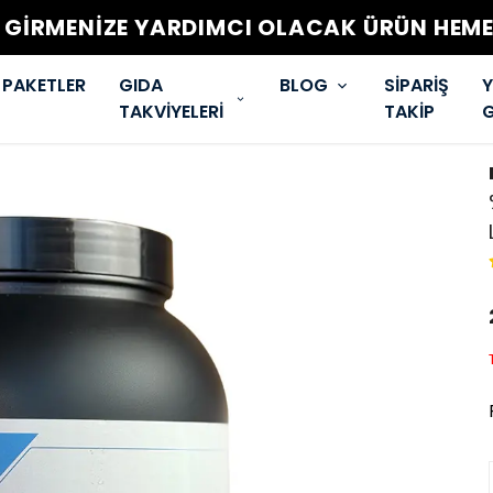
T GİRMENİZE YARDIMCI OLACAK ÜRÜN HEMEN
PAKETLER
GIDA
BLOG
SİPARİŞ
Y
TAKVİYELERİ
TAKİP
G