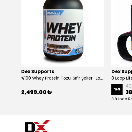
Dex Supports
Dex Sup
ps Base
%100 Whey Protein Tozu, Sıfır Şeker , Laktaz Enzimi 30 Servis
8 Loop Lif
42
%
9
2,499.00 ₺
38
3 8 Loop R