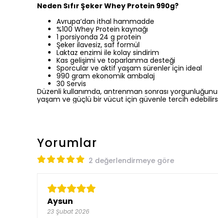
Neden Sıfır Şeker Whey Protein 990g?
Avrupa’dan ithal hammadde
%100 Whey Protein kaynağı
1 porsiyonda 24 g protein
Şeker ilavesiz, saf formül
Laktaz enzimi ile kolay sindirim
Kas gelişimi ve toparlanma desteği
Sporcular ve aktif yaşam sürenler için ideal
990 gram ekonomik ambalaj
30 Servis
Düzenli kullanımda, antrenman sonrası yorgunluğunuzu aza
yaşam ve güçlü bir vücut için güvenle tercih edebilirsi
Yorumlar
2 değerlendirmeye göre
Aysun
23 Şubat 2026