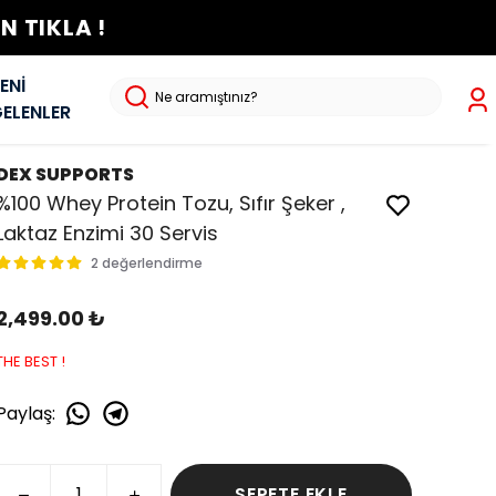
 TIKLA !
ENİ
ELENLER
DEX SUPPORTS
%100 Whey Protein Tozu, Sıfır Şeker ,
Laktaz Enzimi 30 Servis
2 değerlendirme
2,499.00 ₺
THE BEST !
Paylaş
:
SEPETE EKLE