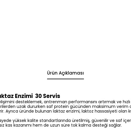
Ürün Açıklaması
aktaz Enzimi 30 Servis
gelişimini desteklemek, antrenman performansını artırmak ve hızl
 kalorilerden uzak dururken saf protein gücünden maksimum verim 
r. Ayrıca üründe bulunan laktaz enzimi, laktoz hassasiyeti olan kull
de yüksek kalite standartlarında üretilmiş, güvenilir ve saf içer
ğsız kas kazanımı hem de uzun süre tok kalma desteği sağlar.