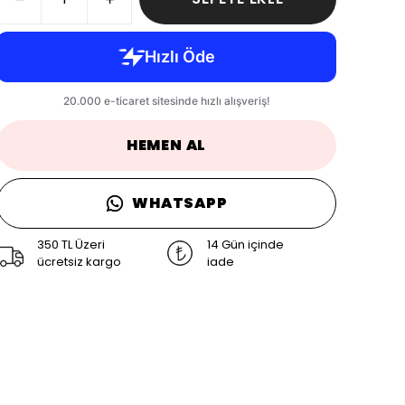
HEMEN AL
WHATSAPP
350 TL Üzeri
14 Gün içinde
ücretsiz kargo
iade