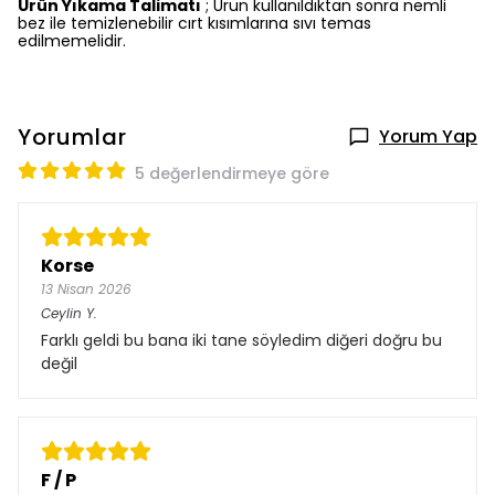
Ürün Yıkama Talimatı
; Ürün kullanıldıktan sonra nemli
bez ile temizlenebilir cırt kısımlarına sıvı temas
edilmemelidir.
Yorumlar
Yorum Yap
5 değerlendirmeye göre
Korse
13 Nisan 2026
Ceylin
Y.
Farklı geldi bu bana iki tane söyledim diğeri doğru bu
değil
F / P