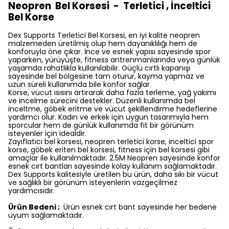
Neopren Bel Korsesi - Terletici , İnceltici
Bel Korse
Dex Supports Terletici Bel Korsesi, en iyi kalite neopren
malzemeden üretilmiş olup hem dayanıklılığı hem de
konforuyla öne çıkar. İnce ve esnek yapısı sayesinde spor
yaparken, yürüyüşte, fitness antrenmanlarında veya günlük
yaşamda rahatlıkla kullanılabilir. Güçlü cırtlı kapanışı
sayesinde bel bölgesine tam oturur, kayma yapmaz ve
uzun süreli kullanımda bile konfor sağlar.
Korse, vücut ısısını artırarak daha fazla terleme, yağ yakımı
ve incelme sürecini destekler. Düzenli kullanımda bel
inceltme, göbek eritme ve vücut şekillendirme hedeflerine
yardımcı olur. Kadın ve erkek için uygun tasarımıyla hem
sporcular hem de günlük kullanımda fit bir görünüm
isteyenler için idealdir.
Zayıflatıcı bel korsesi, neopren terletici korse, inceltici spor
korse, göbek eriten bel korsesi, fitness için bel korsesi gibi
amaçlar ile kullanılmaktadır. 2.5M Neopren sayesinde konfor
esnek cırt bantları sayesinde kolay kullanım sağlamaktadır.
Dex Supports kalitesiyle üretilen bu ürün, daha sıkı bir vücut
ve sağlıklı bir görünüm isteyenlerin vazgeçilmez
yardımcısıdır.
Ürün Bedeni ;
Ürün esnek cırt bant sayesinde her bedene
uyum sağlamaktadır.