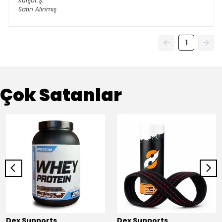
Kürşat
Ş.
Satın Alınmış
1
Çok Satanlar
Dex Supports
Dex Supports