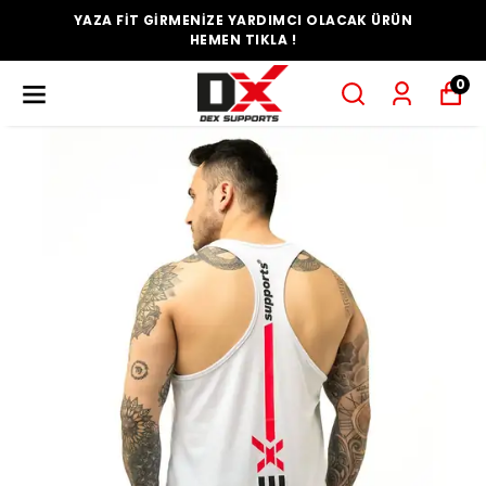
YAZA FİT GİRMENİZE YARDIMCI OLACAK ÜRÜN
HEMEN TIKLA !
0