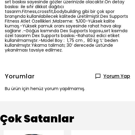
sırt baskısı sayesinde gözler üzerinizde olacaktır.Ön detay
baskısı ile sıfır dikkat dağıtıcı
tasarım.Fitness,crossfit,bodybuilding gibi bir çok spor
branşında kullanılabilecek kalitede üretilmiştir.Dex Supports
Fitness Atlet Özellikleri ;Malzeme: %100-Yüksek kalite
kumaş.-Yüksek pamuk oranı sayesinde rahat hava akışı
sağlanır .-Göğüs kısmında Dex Supports logosu,sırt kısımda
özel tasarım Dex Supports baskısı.-Rahatsız edici etiket
kullanılmamıştır.-Model Boy : 1,75 cm , 80 kg ‘L’ beden
kullanılmıştır.Yıkama talimatı; 30’ derecede üstünde
yıkanılması tavsiye edilmez.
Yorumlar
Yorum Yap
Bu ürün için henüz yorum yapılmamış.
Çok Satanlar