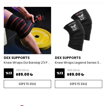
DEX SUPPORTS
DEX SUPPORTS
Knee Wraps Diz Bandajı 2'li Paket
Knee Wraps Legend Series Spor Dizlik 2’li Paket
789.00 ₺
789.00 ₺
%
13
%
13
689.00 ₺
689.00 ₺
SEPETE EKLE
SEPETE EKLE