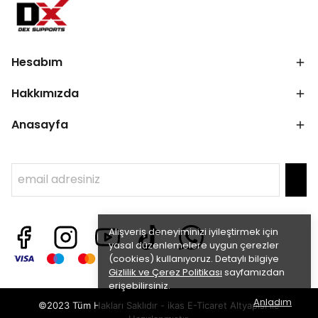
Hesabım
Hakkımızda
Anasayfa
Alışveriş deneyiminizi iyileştirmek için
yasal düzenlemelere uygun çerezler
(cookies) kullanıyoruz. Detaylı bilgiye
Gizlilik ve Çerez Politikası
sayfamızdan
erişebilirsiniz.
Anladım
©2023 Tüm Hakları Saklıdır - ikas E-Ticaret
Altyapısı ile