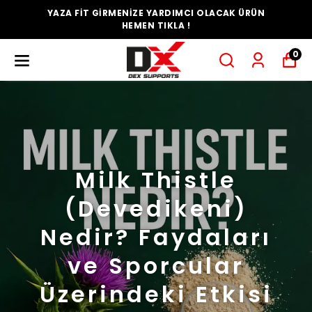
YAZA FİT GİRMENİZE YARDIMCI OLACAK ÜRÜN
HEMEN TIKLA !
0
Milk Thistle
(Devedikeni)
Nedir? Faydaları
ve Sporcular
Üzerindeki Etkisi