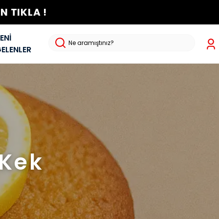
 TIKLA !
ENİ
ELENLER
 Kek