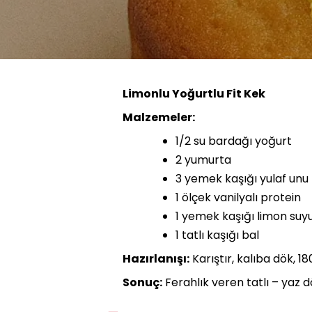
Limonlu Yoğurtlu Fit Kek
Malzemeler:
1/2 su bardağı yoğurt
2 yumurta
3 yemek kaşığı yulaf unu
1 ölçek vanilyalı protein
1 yemek kaşığı limon suy
1 tatlı kaşığı bal
Hazırlanışı:
Karıştır, kalıba dök, 18
Sonuç:
Ferahlık veren tatlı – yaz d