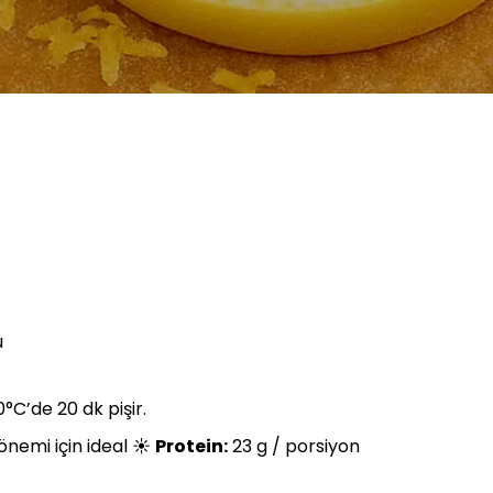
u
0°C’de 20 dk pişir.
önemi için ideal ☀️
Protein:
23 g / porsiyon