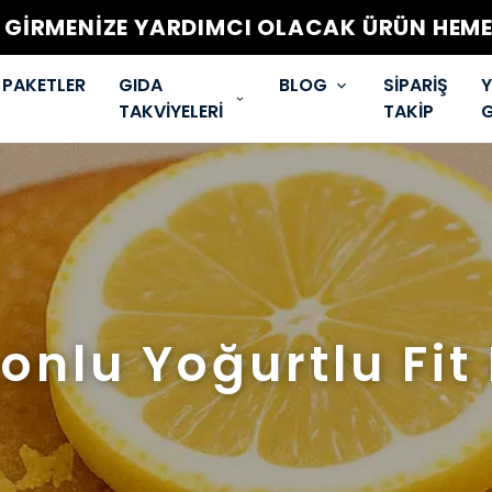
T GİRMENİZE YARDIMCI OLACAK ÜRÜN HEMEN
PAKETLER
GIDA
BLOG
SİPARİŞ
Y
TAKVİYELERİ
TAKİP
G
onlu Yoğurtlu Fit