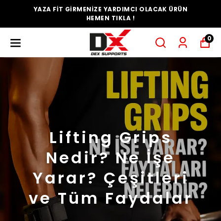
YAZA FİT GİRMENİZE YARDIMCI OLACAK ÜRÜN
HEMEN TIKLA !
0
Lifting Grips
Nedir? Ne İşe
Yarar? Çeşitleri
ve Tüm Faydalar