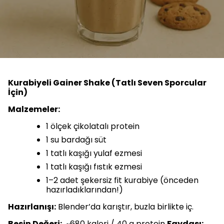
Kurabiyeli Gainer Shake (Tatlı Seven Sporcular
İçin)
Malzemeler:
1 ölçek çikolatalı protein
1 su bardağı süt
1 tatlı kaşığı yulaf ezmesi
1 tatlı kaşığı fıstık ezmesi
1–2 adet şekersiz fit kurabiye (önceden
hazırladıklarından!)
Hazırlanışı:
Blender’da karıştır, buzla birlikte iç.
Besin Değeri:
~680 kalori / 40 g protein
Faydası: