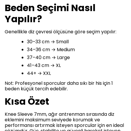
Beden Seçimi Nasıl
Yapılır?
Genellikle diz çevresi ölçüsüne göre seçim yapılır:
30–33 cm → Small
34–36 cm → Medium
37–40 cm → Large
41–43 cm → XL
44+ → XXL
Not: Profesyonel sporcular daha sıkı bir his için 1
beden küçük tercih edebilir.
Kısa Özet
Knee Sleeve 7mm, ağır antrenman sırasında diz
eklemini maksimum seviyede korumak ve
performansı artırmak isteyen sporcular için en ideal
çözümdür. Güç, stabilite ve güvenli hareket isteyen