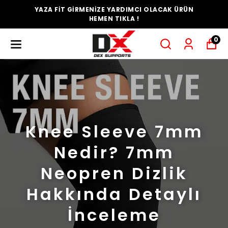
YAZA FİT GİRMENİZE YARDIMCI OLACAK ÜRÜN
HEMEN TIKLA !
0
Knee Sleeve 7mm
Nedir? 7mm
Neopren Dizlik
Hakkında Detaylı
İnceleme