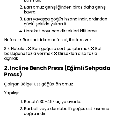
basmalı.
Barı omuz genişliğinden biraz daha geniş
kavra.
Barı yavaşça göğüs hizana indir, ardından
güçlü şekilde yukarı it.
Hareket boyunca dirsekleri kilitleme.
Nefes: → Barı indirirken nefes al, iterken ver.
Sık Hatalar: ❌ Barı göğüse sert çarptırmak ❌ Bel
boşluğunu fazla vermek ❌ Dirsekleri dışa fazla
açmak
2. Incline Bench Press (Eğimli Sehpada
Press)
Çalışan Bölge: Üst göğüs, ön omuz
Yapılışı:
Bench’i 30–45° açıya ayarla.
Barbell veya dumbbell’ı göğüs üst kısmına
doğru indir.