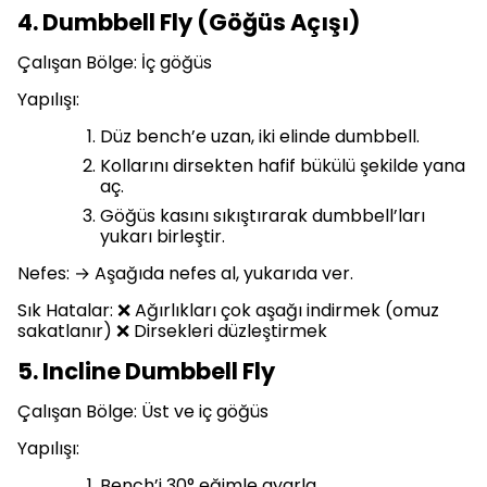
4. Dumbbell Fly (Göğüs Açışı)
Çalışan Bölge: İç göğüs
Yapılışı:
Düz bench’e uzan, iki elinde dumbbell.
Kollarını dirsekten hafif bükülü şekilde yana
aç.
Göğüs kasını sıkıştırarak dumbbell’ları
yukarı birleştir.
Nefes: → Aşağıda nefes al, yukarıda ver.
Sık Hatalar: ❌ Ağırlıkları çok aşağı indirmek (omuz
sakatlanır) ❌ Dirsekleri düzleştirmek
5. Incline Dumbbell Fly
Çalışan Bölge: Üst ve iç göğüs
Yapılışı:
Bench’i 30° eğimle ayarla.