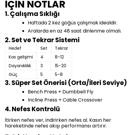
İÇİN NOTLAR
1. Çalışma Sıklığı
Haftada 2 kez göğüs çalışmak idealdir.
Aralarda en az 48 saat dinlenme olmalı.
2. Set ve Tekrar Sistemi
Hedef
Set
Tekrar
Kas gelişimi
4
8–12
Dayanıklılık
3
15–20
Güç
5
5–8
3. Süper Set Önerisi (Orta/İleri Seviye)
Bench Press + Dumbbell Fly
Incline Press + Cable Crossover
4. Nefes Kontrolü
İtirken nefes ver, indirirken nefes al. Kasın her
hareketinde nefes akışı performansı artırır.