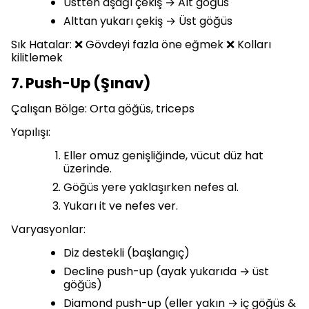
Üstten aşağı çekiş → Alt göğüs
Alttan yukarı çekiş → Üst göğüs
Sık Hatalar: ❌ Gövdeyi fazla öne eğmek ❌ Kolları
kilitlemek
7. Push-Up (Şınav)
Çalışan Bölge: Orta göğüs, triceps
Yapılışı:
Eller omuz genişliğinde, vücut düz hat
üzerinde.
Göğüs yere yaklaşırken nefes al.
Yukarı it ve nefes ver.
Varyasyonlar:
Diz destekli (başlangıç)
Decline push-up (ayak yukarıda → üst
göğüs)
Diamond push-up (eller yakın → iç göğüs &