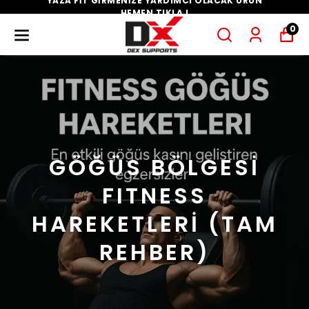
YAZA FİT GİRMENİZE YARDIMCI OLACAK ÜRÜN
HEMEN TIKLA !
0
GÖĞÜS BÖLGESİ
FITNESS
HAREKETLERİ (TAM
REHBER)