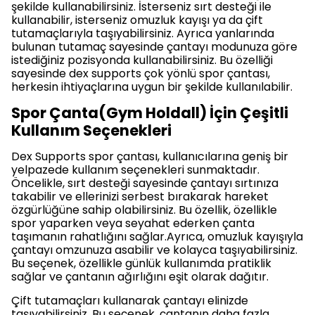
şekilde kullanabilirsiniz. İsterseniz sırt desteği ile
kullanabilir, isterseniz omuzluk kayışı ya da çift
tutamaçlarıyla taşıyabilirsiniz. Ayrıca yanlarında
bulunan tutamaç sayesinde çantayı modunuza göre
istediğiniz pozisyonda kullanabilirsiniz. Bu özelliği
sayesinde dex supports çok yönlü spor çantası,
herkesin ihtiyaçlarına uygun bir şekilde kullanılabilir.
Spor Çanta(Gym Holdall) İçin Çeşitli
Kullanım Seçenekleri
Dex Supports spor çantası, kullanıcılarına geniş bir
yelpazede kullanım seçenekleri sunmaktadır.
Öncelikle, sırt desteği sayesinde çantayı sırtınıza
takabilir ve ellerinizi serbest bırakarak hareket
özgürlüğüne sahip olabilirsiniz. Bu özellik, özellikle
spor yaparken veya seyahat ederken çanta
taşımanın rahatlığını sağlar.Ayrıca, omuzluk kayışıyla
çantayı omzunuza asabilir ve kolayca taşıyabilirsiniz.
Bu seçenek, özellikle günlük kullanımda pratiklik
sağlar ve çantanın ağırlığını eşit olarak dağıtır.
Çift tutamaçları kullanarak çantayı elinizde
taşıyabilirsiniz. Bu seçenek, çantanın daha fazla