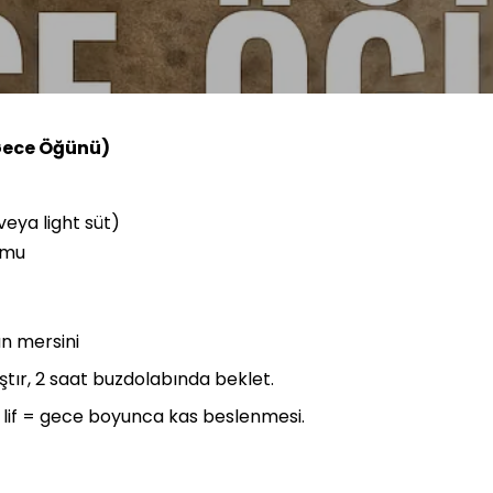
Gece Öğünü)
eya light süt)
umu
n mersini
tır, 2 saat buzdolabında beklet.
+ lif = gece boyunca kas beslenmesi.