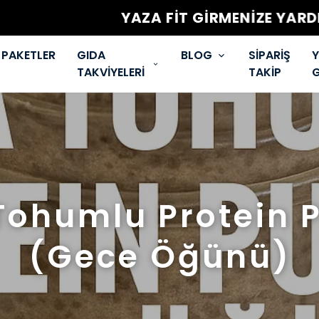
T GİRMENİZE YARDIMCI OLACAK ÜRÜN HEMEN
PAKETLER
GIDA
BLOG
SİPARİŞ
Y
TAKVİYELERİ
TAKİP
G
Tohumlu Protein 
(Gece Öğünü)