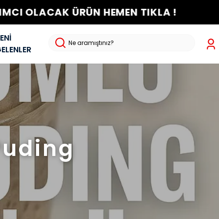
 TIKLA !
ENİ
ELENLER
Puding