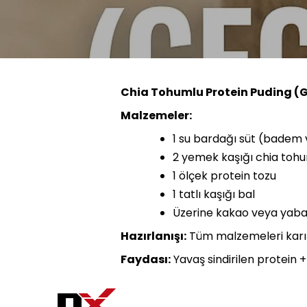
Chia Tohumlu Protein Puding (
Malzemeler:
1 su bardağı süt (badem v
2 yemek kaşığı chia toh
1 ölçek protein tozu
1 tatlı kaşığı bal
Üzerine kakao veya yaba
Hazırlanışı:
Tüm malzemeleri karış
Faydası:
Yavaş sindirilen protein 