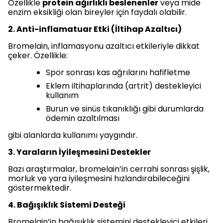
Özellikle
protein ağırlıklı beslenenler
veya mide
enzim eksikliği olan bireyler için faydalı olabilir.
2. Anti-inflamatuar Etki (İltihap Azaltıcı)
Bromelain, inflamasyonu azaltıcı etkileriyle dikkat
çeker. Özellikle:
Spor sonrası kas ağrılarını hafifletme
Eklem iltihaplarında (artrit) destekleyici
kullanım
Burun ve sinüs tıkanıklığı gibi durumlarda
ödemin azaltılması
gibi alanlarda kullanımı yaygındır.
3. Yaraların İyileşmesini Destekler
Bazı araştırmalar, bromelain’in cerrahi sonrası şişlik,
morluk ve yara iyileşmesini hızlandırabileceğini
göstermektedir.
4. Bağışıklık Sistemi Desteği
Bromelain’in bağışıklık sistemini destekleyici etkileri