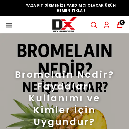
YAZA FİT GİRMENİZE YARDIMCI OLACAK ÜRÜN
HEMEN TIKLA !
0
Bromelain Nedir?
Faydaları
Kullanımı ve
Kimler İçin
Uygundur?