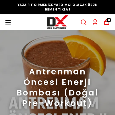
RÜN
YAZA FİT GİRMENİZE YARDIMCI OLACAK Ü
HEMEN TIKLA !
0
Antrenman
Öncesi Enerji
Bombası (Doğal
Pre-Workout)