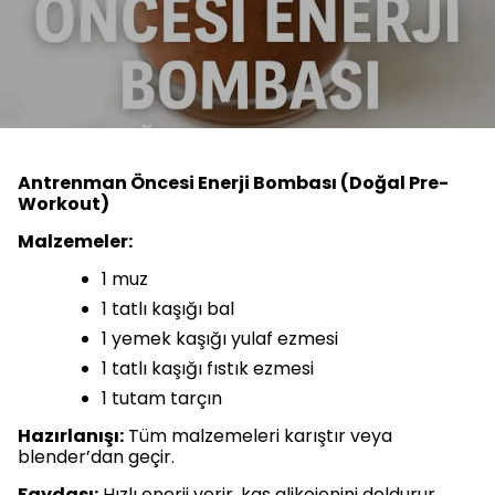
Antrenman Öncesi Enerji Bombası (Doğal Pre-
Workout)
Malzemeler:
1 muz
1 tatlı kaşığı bal
1 yemek kaşığı yulaf ezmesi
1 tatlı kaşığı fıstık ezmesi
1 tutam tarçın
Hazırlanışı:
Tüm malzemeleri karıştır veya
blender’dan geçir.
Faydası:
Hızlı enerji verir, kas glikojenini doldurur.